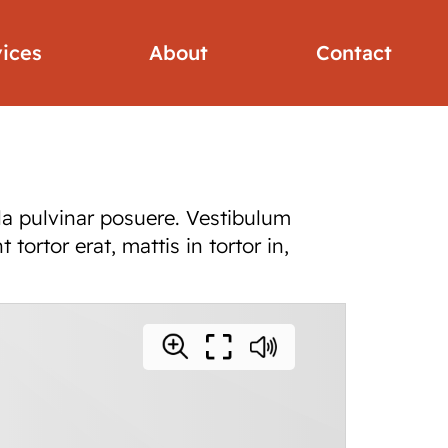
vices
About
Contact
la pulvinar posuere. Vestibulum
ortor erat, mattis in tortor in,