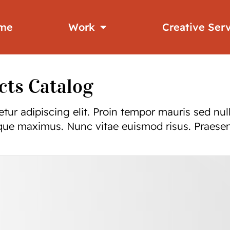
me
Work
Creative Ser
cts Catalog
tur adipiscing elit. Proin tempor mauris sed nul
ue maximus. Nunc vitae euismod risus. Praesent t