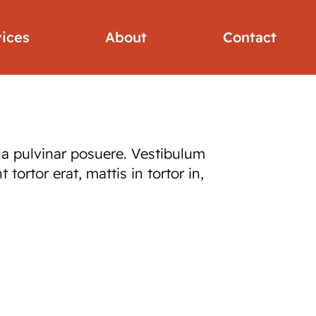
vices
About
Contact
la pulvinar posuere. Vestibulum
ortor erat, mattis in tortor in,