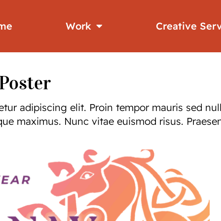
me
Work
Creative Ser
Poster
tur adipiscing elit. Proin tempor mauris sed nul
ue maximus. Nunc vitae euismod risus. Praesent t